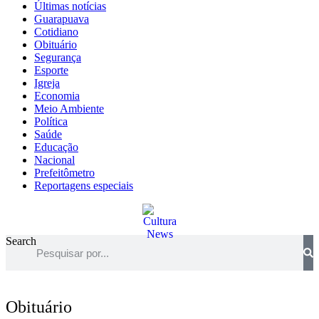
Últimas notícias
Guarapuava
Cotidiano
Obituário
Segurança
Esporte
Igreja
Economia
Meio Ambiente
Política
Saúde
Educação
Nacional
Prefeitômetro
Reportagens especiais
Search
Obituário