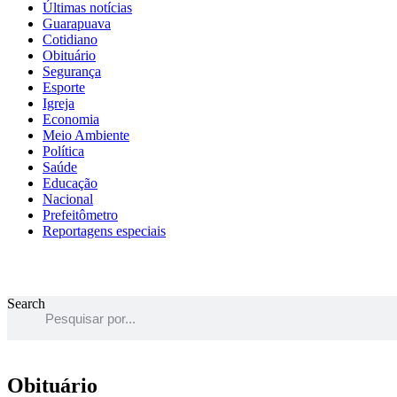
Últimas notícias
Guarapuava
Cotidiano
Obituário
Segurança
Esporte
Igreja
Economia
Meio Ambiente
Política
Saúde
Educação
Nacional
Prefeitômetro
Reportagens especiais
Search
Obituário