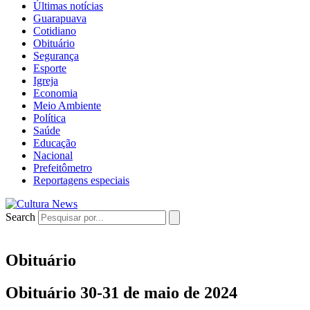
Últimas notícias
Guarapuava
Cotidiano
Obituário
Segurança
Esporte
Igreja
Economia
Meio Ambiente
Política
Saúde
Educação
Nacional
Prefeitômetro
Reportagens especiais
Search
Obituário
Obituário 30-31 de maio de 2024