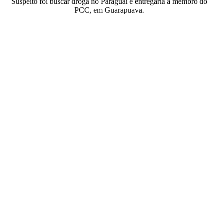
Suspeito foi buscar droga no Paraguai e entregaria a membro do
PCC, em Guarapuava.