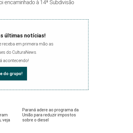
foi encaminhado à 14ª Subdivisão
s últimas notícias!
e receba em primeira mão as
ques do CulturaNews.
tá acontecendo!
te do grupo!
Paraná adere ao programa da
eram
União para reduzir impostos
; veja
sobre o diesel