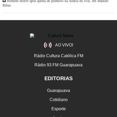
Homem morre após queda de pinheiro na Aldeia do Ivaí, em Manoel
Ribas
AO VIVO!
Rádio Cultura Católica FM
Rádio 93 FM Guarapuava
EDITORIAS
Guarapuava
Cotidiano
Esporte