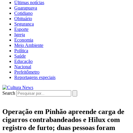
Últimas notícias
Guarapuava
Cotidiano
Obituário
Segurança
Esporte
Igreja
Economia
Meio Ambiente
Política
Saúde
Educação
Nacional
Prefeitômetro
Reportagens especiais
Search
Operação em Pinhão apreende carga de
cigarros contrabandeados e Hilux com
registro de furto; duas pessoas foram