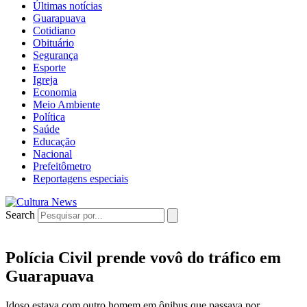
Últimas notícias
Guarapuava
Cotidiano
Obituário
Segurança
Esporte
Igreja
Economia
Meio Ambiente
Política
Saúde
Educação
Nacional
Prefeitômetro
Reportagens especiais
Search
Polícia Civil prende vovô do tráfico em
Guarapuava
Idoso estava com outro homem em ônibus que passava por