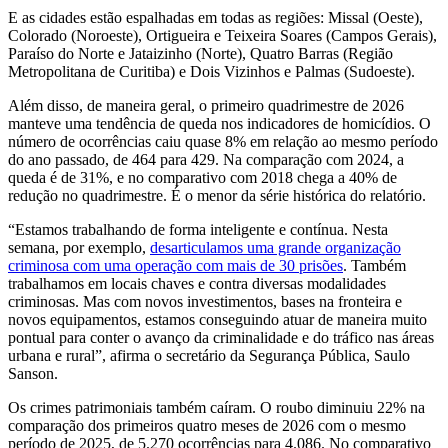
E as cidades estão espalhadas em todas as regiões: Missal (Oeste),
Colorado (Noroeste), Ortigueira e Teixeira Soares (Campos Gerais),
Paraíso do Norte e Jataizinho (Norte), Quatro Barras (Região
Metropolitana de Curitiba) e Dois Vizinhos e Palmas (Sudoeste).
Além disso, de maneira geral, o primeiro quadrimestre de 2026
manteve uma tendência de queda nos indicadores de homicídios. O
número de ocorrências caiu quase 8% em relação ao mesmo período
do ano passado, de 464 para 429. Na comparação com 2024, a
queda é de 31%, e no comparativo com 2018 chega a 40% de
redução no quadrimestre. É o menor da série histórica do relatório.
“Estamos trabalhando de forma inteligente e contínua. Nesta
semana, por exemplo,
desarticulamos uma grande organização
criminosa com uma operação com mais de 30 prisões
. Também
trabalhamos em locais chaves e contra diversas modalidades
criminosas. Mas com novos investimentos, bases na fronteira e
novos equipamentos, estamos conseguindo atuar de maneira muito
pontual para conter o avanço da criminalidade e do tráfico nas áreas
urbana e rural”, afirma o secretário da Segurança Pública, Saulo
Sanson.
Os crimes patrimoniais também caíram. O roubo diminuiu 22% na
comparação dos primeiros quatro meses de 2026 com o mesmo
período de 2025, de 5.270 ocorrências para 4.086. No comparativo