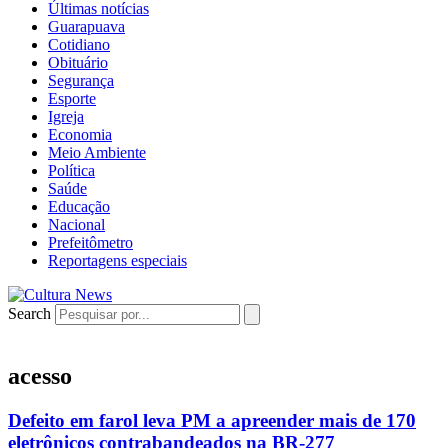
Últimas notícias
Guarapuava
Cotidiano
Obituário
Segurança
Esporte
Igreja
Economia
Meio Ambiente
Política
Saúde
Educação
Nacional
Prefeitômetro
Reportagens especiais
Search
acesso
Defeito em farol leva PM a apreender mais de 170
eletrônicos contrabandeados na BR-277