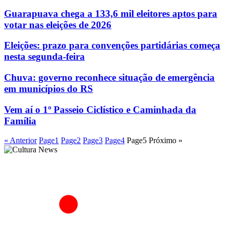
Guarapuava chega a 133,6 mil eleitores aptos para
votar nas eleições de 2026
Eleições: prazo para convenções partidárias começa
nesta segunda-feira
Chuva: governo reconhece situação de emergência
em municípios do RS
Vem aí o 1º Passeio Ciclístico e Caminhada da
Família
« Anterior
Page
1
Page
2
Page
3
Page
4
Page
5
Próximo »