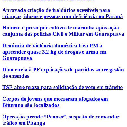
Aprovada criação de fraldários acessíveis para
crianças, idosos e pessoas com deficiência no Paraná
Homem é preso por cultivo de maconha após ação
conjunta das polícias Civil e Militar em Guarapuava
Denúncia de violência doméstica leva PM a
apreender quase 3,2 kg de drogas e arma em
Guarapuava
Dino envia à PF explicações de partidos sobre gestão
de emendas
TSE abre prazo para solicitação de voto em trânsito
Corpos de jovens que morreram afogados em
Bituruna são localizados
Operação prende “Penoso”, suspeito de comandar
tráfico em Pitanga