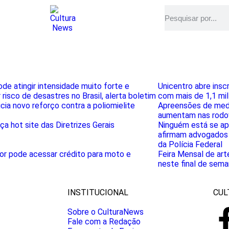
ode atingir intensidade muito forte e
Unicentro abre insc
risco de desastres no Brasil, alerta boletim
com mais de 1,1 mil
icia novo reforço contra a poliomielite
Apreensões de med
aumentam nas rodov
a hot site das Diretrizes Gerais
Ninguém está se apr
afirmam advogados 
da Polícia Federal
or pode acessar crédito para moto e
Feira Mensal de ar
neste final de sema
INSTITUCIONAL
CUL
Sobre o CulturaNews
Fale com a Redação