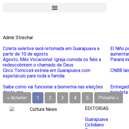
Admir Strechar
Coleta seletiva será retomada em Guarapuava a
El Niño p
partir de 10 de agosto
aumentar 
Agosto, Mês Vocacional: Igreja convida os fiéis a
Paraná in
redescobrirem o chamado de Deus
Circo Torricceli estreia em Guarapuava com
CNBB lanç
espetáculo para toda a família
Saiba como vai funcionar a biometria nas eleições
Entregad
deste ano
bicicleta
« Anterior
1
2
3
4
5
Próximo »
EDITORIAS
Guarapuava
Cotidiano