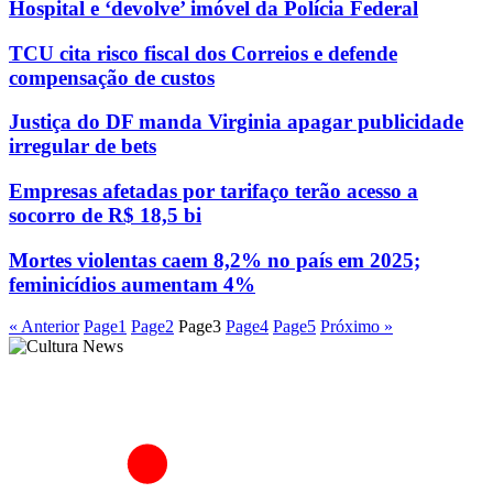
Hospital e ‘devolve’ imóvel da Polícia Federal
TCU cita risco fiscal dos Correios e defende
compensação de custos
Justiça do DF manda Virginia apagar publicidade
irregular de bets
Empresas afetadas por tarifaço terão acesso a
socorro de R$ 18,5 bi
Mortes violentas caem 8,2% no país em 2025;
feminicídios aumentam 4%
« Anterior
Page
1
Page
2
Page
3
Page
4
Page
5
Próximo »