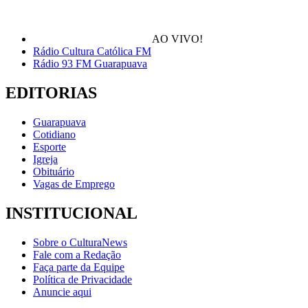
AO VIVO!
Rádio Cultura Católica FM
Rádio 93 FM Guarapuava
EDITORIAS
Guarapuava
Cotidiano
Esporte
Igreja
Obituário
Vagas de Emprego
INSTITUCIONAL
Sobre o CulturaNews
Fale com a Redação
Faça parte da Equipe
Política de Privacidade
Anuncie aqui