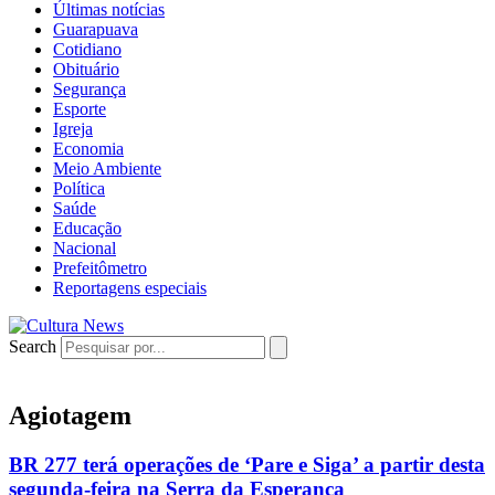
Últimas notícias
Guarapuava
Cotidiano
Obituário
Segurança
Esporte
Igreja
Economia
Meio Ambiente
Política
Saúde
Educação
Nacional
Prefeitômetro
Reportagens especiais
Search
Agiotagem
BR 277 terá operações de ‘Pare e Siga’ a partir desta
segunda-feira na Serra da Esperança