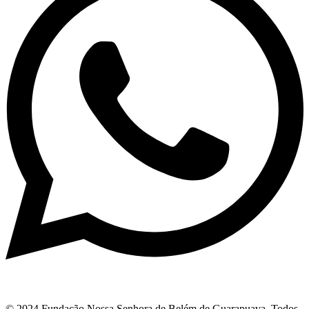
© 2024 Fundação Nossa Senhora de Belém de Guarapuava. Todos