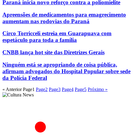
Paraná inicia novo reforço contra a poliomielite
Apreensões de medicamentos para emagrecimento
aumentam nas rodovias do Paraná
Circo Torricceli estreia em Guarapuava com
espetáculo para toda a família
CNBB lança hot site das Diretrizes Gerais
Ninguém está se apropriando de coisa pública,
afirmam advogados do Hospital Popular sobre sede
da Polícia Federal
« Anterior
Page
1
Page
2
Page
3
Page
4
Page
5
Próximo »