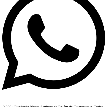
© 2024 Fundação Nossa Senhora de Belém de Guarapuava. Todos