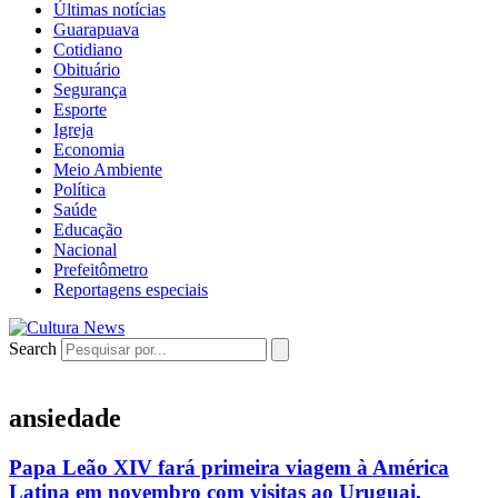
Últimas notícias
Guarapuava
Cotidiano
Obituário
Segurança
Esporte
Igreja
Economia
Meio Ambiente
Política
Saúde
Educação
Nacional
Prefeitômetro
Reportagens especiais
Search
ansiedade
Papa Leão XIV fará primeira viagem à América
Latina em novembro com visitas ao Uruguai,