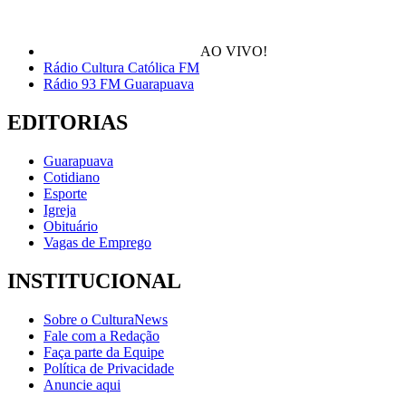
AO VIVO!
Rádio Cultura Católica FM
Rádio 93 FM Guarapuava
EDITORIAS
Guarapuava
Cotidiano
Esporte
Igreja
Obituário
Vagas de Emprego
INSTITUCIONAL
Sobre o CulturaNews
Fale com a Redação
Faça parte da Equipe
Política de Privacidade
Anuncie aqui