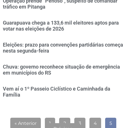
Operação prende “Penoso”, suspeito de comandar
tráfico em Pitanga
Guarapuava chega a 133,6 mil eleitores aptos para
votar nas eleições de 2026
Eleições: prazo para convenções partidárias começa
nesta segunda-feira
Chuva: governo reconhece situação de emergência
em municípios do RS
Vem aí o 1º Passeio Ciclístico e Caminhada da
Família
« Anterior
1
2
3
4
5