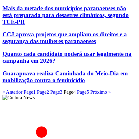
Mais da metade dos municípios paranaenses não
está preparada para desastres climáticos, segundo
TCE-PR
CCJ aprova projetos que ampliam os direitos e a
segurança das mulheres paranaenses
Quanto cada candidato poderá usar legalmente na
campanha em 2026?
Guarapuava realiza Caminhada do Meio-Dia em
mobilização contra o feminicídio
« Anterior
Page
1
Page
2
Page
3
Page
4
Page
5
Próximo »