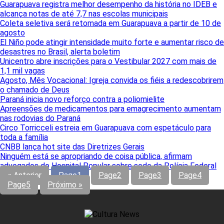
Guarapuava registra melhor desempenho da história no IDEB e
alcança notas de até 7,7 nas escolas municipais
Coleta seletiva será retomada em Guarapuava a partir de 10 de
agosto
El Niño pode atingir intensidade muito forte e aumentar risco de
desastres no Brasil, alerta boletim
Unicentro abre inscrições para o Vestibular 2027 com mais de
1,1 mil vagas
Agosto, Mês Vocacional: Igreja convida os fiéis a redescobrirem
o chamado de Deus
Paraná inicia novo reforço contra a poliomielite
Apreensões de medicamentos para emagrecimento aumentam
nas rodovias do Paraná
Circo Torricceli estreia em Guarapuava com espetáculo para
toda a família
CNBB lança hot site das Diretrizes Gerais
Ninguém está se apropriando de coisa pública, afirmam
advogados do Hospital Popular sobre sede da Polícia Federal
« Anterior
Page
1
Page
2
Page
3
Page
4
Page
5
Próximo »