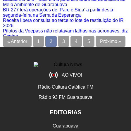
Meio Ambiente de Guarapuava
BR 277 terá operações de ‘Pare e Siga’ a partir desta
segunda-feira na Serra da Esperança
Receita libera consulta ao terceiro lote de restituição do IR
2026
Pilotos da Voepass não relatavam falhas nas aeronaves, diz
Cenipa
« Anterior
1
2
3
4
5
Próximo »
AO VIVO!
Rádio Cultura Católica FM
Rádio 93 FM Guarapuava
EDITORIAS
Guarapuava