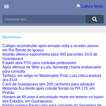
Blumenau
Colégio reconstruído após tornado volta a receber alunos
em Rio Bonito do Iguaçu
Mutirão oferece espirometria para 400 pacientes SUS de
Guarapuava
Estado abre PSS para contratar professores
Após ofensas de Milei a Lula, Itamaraty chama embaixador
para consulta
Tarifaço: em artigo no Washington Post, Lula critica postura
dos EUA
Canil de Guarapuava tem 200 cachorros para adoação
Motorista fica ferido após colisão frontal na PR-170, em
Pinhão
Homem de 46 anos é encontrado morto em terreno no bairro
dos Estados, em Guarapuava
Baitala nomeia Paulo Lima para comando da Secretaria de