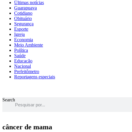
Últimas notícias
Guarapuava
Cotidiano
Obituário
Segurança
Esporte
Igreja
Economia
Meio Ambiente
Política
Saúde
Educação
Nacional
Prefeitômetro
Reportagens especiais
Search
câncer de mama