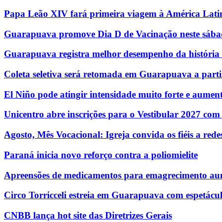
Papa Leão XIV fará primeira viagem à América Lati
Guarapuava promove Dia D de Vacinação neste sábad
Guarapuava registra melhor desempenho da história n
Coleta seletiva será retomada em Guarapuava a parti
El Niño pode atingir intensidade muito forte e aumenta
Unicentro abre inscrições para o Vestibular 2027 com
Agosto, Mês Vocacional: Igreja convida os fiéis a re
Paraná inicia novo reforço contra a poliomielite
Apreensões de medicamentos para emagrecimento au
Circo Torricceli estreia em Guarapuava com espetácul
CNBB lança hot site das Diretrizes Gerais