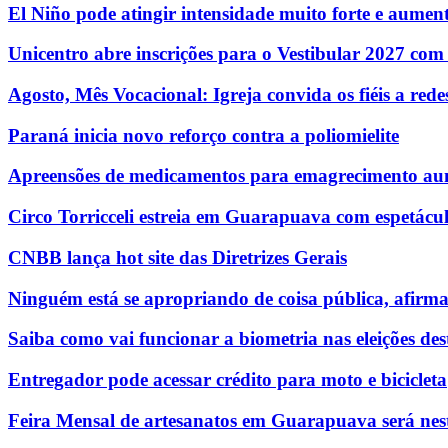
El Niño pode atingir intensidade muito forte e aumenta
Unicentro abre inscrições para o Vestibular 2027 com
Agosto, Mês Vocacional: Igreja convida os fiéis a re
Paraná inicia novo reforço contra a poliomielite
Apreensões de medicamentos para emagrecimento au
Circo Torricceli estreia em Guarapuava com espetácul
CNBB lança hot site das Diretrizes Gerais
Ninguém está se apropriando de coisa pública, afirm
Saiba como vai funcionar a biometria nas eleições des
Entregador pode acessar crédito para moto e bicicleta
Feira Mensal de artesanatos em Guarapuava será nest