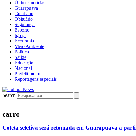
Últimas notícias
Guarapuava
Cotidiano
Obituário
Segurança
Esporte
Igreja
Economia
Meio Ambiente
Política
Saúde
Educação
Nacional
Prefeitômetro
Reportagens especiais
Search
carro
Coleta seletiva será retomada em Guarapuava a parti