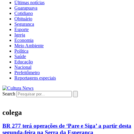
Últimas notícias
Guarapuava
Cotidiano
Obituário
Segurança
Esporte
Igreja
Economia
Meio Ambiente
Política
Saúde
Educação
Nacional
Prefeitômetro
Reportagens especiais
Search
colega
BR 277 terá operações de ‘Pare e Siga’ a partir desta
segunda-feira na Serra da Esperança