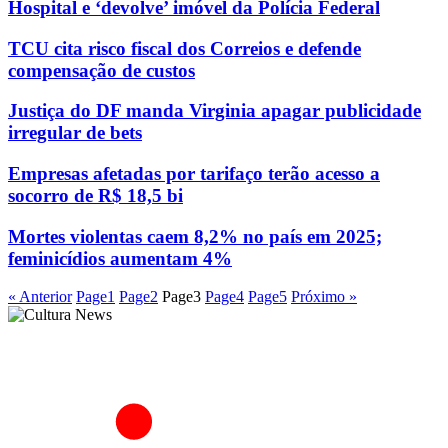
Hospital e ‘devolve’ imóvel da Polícia Federal
TCU cita risco fiscal dos Correios e defende
compensação de custos
Justiça do DF manda Virginia apagar publicidade
irregular de bets
Empresas afetadas por tarifaço terão acesso a
socorro de R$ 18,5 bi
Mortes violentas caem 8,2% no país em 2025;
feminicídios aumentam 4%
« Anterior
Page
1
Page
2
Page
3
Page
4
Page
5
Próximo »