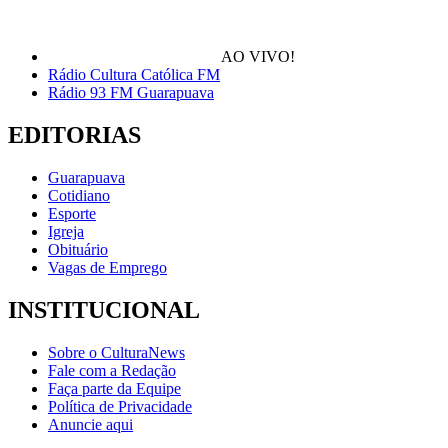
AO VIVO!
Rádio Cultura Católica FM
Rádio 93 FM Guarapuava
EDITORIAS
Guarapuava
Cotidiano
Esporte
Igreja
Obituário
Vagas de Emprego
INSTITUCIONAL
Sobre o CulturaNews
Fale com a Redação
Faça parte da Equipe
Política de Privacidade
Anuncie aqui