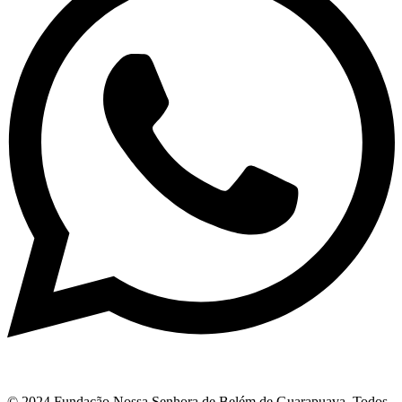
© 2024 Fundação Nossa Senhora de Belém de Guarapuava. Todos