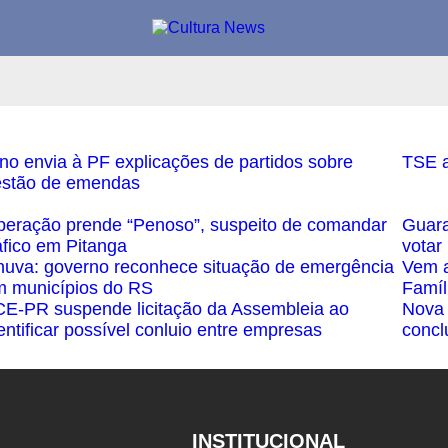
no envia à PF explicações de partidos sobre
TSE a
estão de emendas
eração prende “Penoso”, suspeito de comandar
Guara
áfico em Pitanga
votar
uva: governo reconhece situação de emergência
Vem a
 municípios do RS
Famíl
E-PR suspende licitação da Assembleia ao
Nova 
entificar possível conluio entre empresas
concl
INSTITUCIONAL