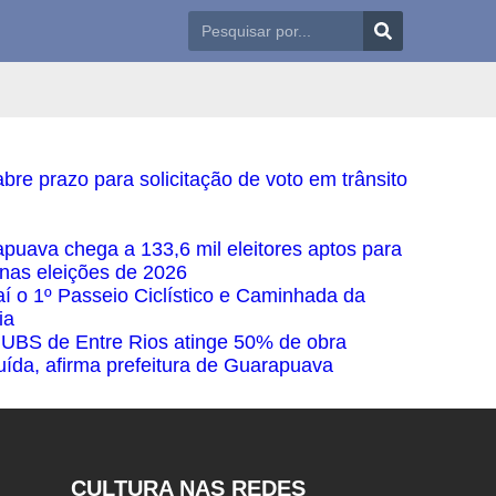
bre prazo para solicitação de voto em trânsito
puava chega a 133,6 mil eleitores aptos para
 nas eleições de 2026
í o 1º Passeio Ciclístico e Caminhada da
ia
UBS de Entre Rios atinge 50% de obra
uída, afirma prefeitura de Guarapuava
CULTURA NAS REDES