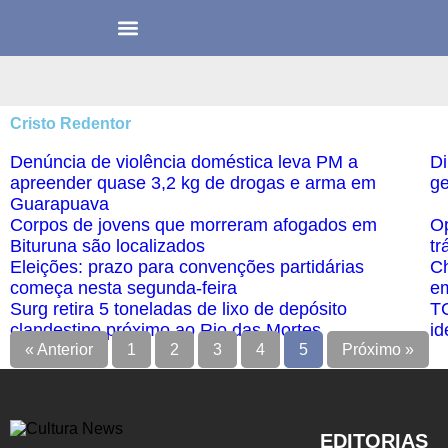
Cristo Redentor
Denúncia de violência doméstica leva PM a
Di
apreender quase 3,2 kg de drogas e arma em
g
Guarapuava
Corpos de jovens que morreram afogados em
Op
Bituruna são localizados
tr
Eleições: prazo para convenções partidárias
Ch
começa nesta segunda-feira
em
Surg retira 5 toneladas de lixo de depósito
TC
clandestino próximo ao Rio das Mortes
id
« Anterior
1
2
3
4
5
Próximo »
EDITORIAS