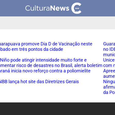
arapuava promove Dia D de Vacinação neste
Guara
bado em três pontos da cidade
no ID
munic
 Niño pode atingir intensidade muito forte e
Unice
mentar risco de desastres no Brasil, alerta boletim
com m
raná inicia novo reforço contra a poliomielite
Apre
aumen
BB lança hot site das Diretrizes Gerais
Ningu
afirm
da Po