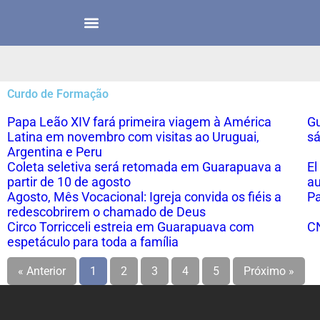
Curdo de Formação
Papa Leão XIV fará primeira viagem à América
Gu
Latina em novembro com visitas ao Uruguai,
sá
Argentina e Peru
Coleta seletiva será retomada em Guarapuava a
El
partir de 10 de agosto
au
Agosto, Mês Vocacional: Igreja convida os fiéis a
Pa
redescobrirem o chamado de Deus
Circo Torricceli estreia em Guarapuava com
CN
espetáculo para toda a família
« Anterior
1
2
3
4
5
Próximo »