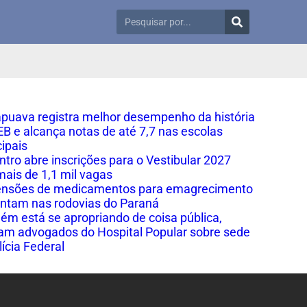
puava registra melhor desempenho da história
EB e alcança notas de até 7,7 nas escolas
ipais
ntro abre inscrições para o Vestibular 2027
ais de 1,1 mil vagas
ensões de medicamentos para emagrecimento
tam nas rodovias do Paraná
ém está se apropriando de coisa pública,
am advogados do Hospital Popular sobre sede
lícia Federal