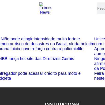
 Niño pode atingir intensidade muito forte e
Unice
mentar risco de desastres no Brasil, alerta boletim
com m
raná inicia novo reforço contra a poliomielite
Apree
aumen
BB lança hot site das Diretrizes Gerais
Ningu
afirm
da Po
tregador pode acessar crédito para moto e
Feira
cicleta
neste
INSTITUCIONAL