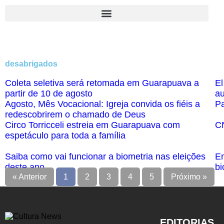
desabrigados
Coleta seletiva será retomada em Guarapuava a
El
partir de 10 de agosto
au
Agosto, Mês Vocacional: Igreja convida os fiéis a
Pa
redescobrirem o chamado de Deus
Circo Torricceli estreia em Guarapuava com
CN
espetáculo para toda a família
Saiba como vai funcionar a biometria nas eleições
En
deste ano
bi
« Anterior
1
2
3
4
5
Próximo »
EDITORIAS