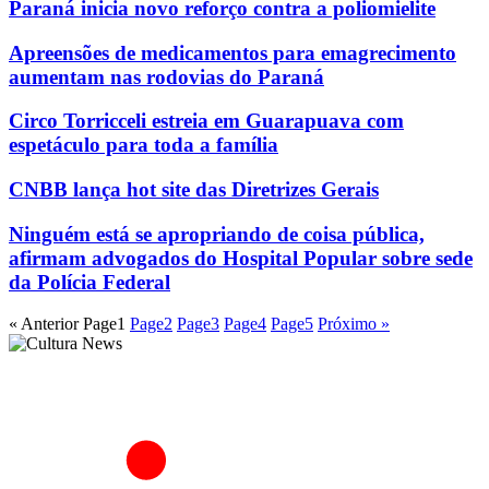
Paraná inicia novo reforço contra a poliomielite
Apreensões de medicamentos para emagrecimento
aumentam nas rodovias do Paraná
Circo Torricceli estreia em Guarapuava com
espetáculo para toda a família
CNBB lança hot site das Diretrizes Gerais
Ninguém está se apropriando de coisa pública,
afirmam advogados do Hospital Popular sobre sede
da Polícia Federal
« Anterior
Page
1
Page
2
Page
3
Page
4
Page
5
Próximo »