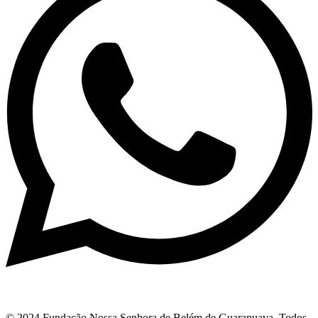
© 2024 Fundação Nossa Senhora de Belém de Guarapuava. Todos