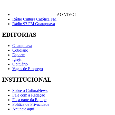
AO VIVO!
Rádio Cultura Católica FM
Rádio 93 FM Guarapuava
EDITORIAS
Guarapuava
Cotidiano
Esporte
Igreja
Obituário
Vagas de Emprego
INSTITUCIONAL
Sobre o CulturaNews
Fale com a Redação
Faça parte da Equipe
Política de Privacidade
Anuncie aqui