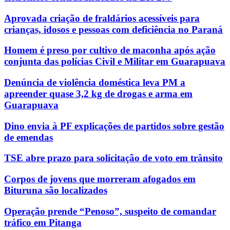
Aprovada criação de fraldários acessíveis para
crianças, idosos e pessoas com deficiência no Paraná
Homem é preso por cultivo de maconha após ação
conjunta das polícias Civil e Militar em Guarapuava
Denúncia de violência doméstica leva PM a
apreender quase 3,2 kg de drogas e arma em
Guarapuava
Dino envia à PF explicações de partidos sobre gestão
de emendas
TSE abre prazo para solicitação de voto em trânsito
Corpos de jovens que morreram afogados em
Bituruna são localizados
Operação prende “Penoso”, suspeito de comandar
tráfico em Pitanga