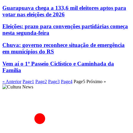
Guarapuava chega a 133,6 mil eleitores aptos para
votar nas eleições de 2026
Eleições: prazo para convenções partidárias começa
nesta segunda-feira
Chuva: governo reconhece situação de emergência
em municípios do RS
Vem aí o 1º Passeio Ciclístico e Caminhada da
Família
« Anterior
Page
1
Page
2
Page
3
Page
4
Page
5
Próximo »