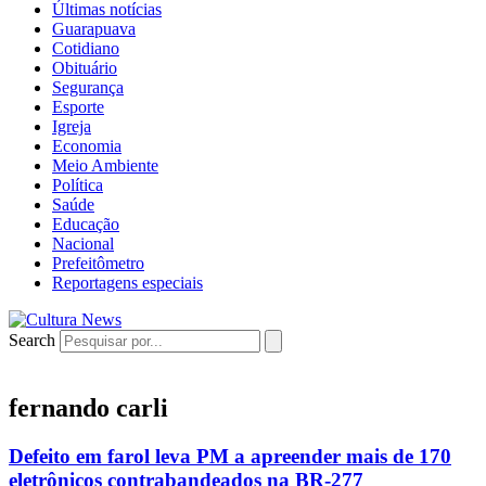
Últimas notícias
Guarapuava
Cotidiano
Obituário
Segurança
Esporte
Igreja
Economia
Meio Ambiente
Política
Saúde
Educação
Nacional
Prefeitômetro
Reportagens especiais
Search
fernando carli
Defeito em farol leva PM a apreender mais de 170
eletrônicos contrabandeados na BR-277