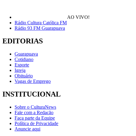
AO VIVO!
Rádio Cultura Católica FM
Rádio 93 FM Guarapuava
EDITORIAS
Guarapuava
Cotidiano
Esporte
Igreja
Obituário
Vagas de Emprego
INSTITUCIONAL
Sobre o CulturaNews
Fale com a Redação
Faça parte da Equipe
Política de Privacidade
Anuncie aqui