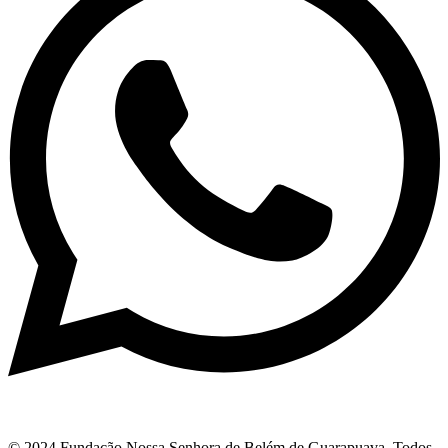
© 2024 Fundação Nossa Senhora de Belém de Guarapuava. Todos