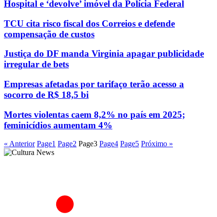
Hospital e ‘devolve’ imóvel da Polícia Federal
TCU cita risco fiscal dos Correios e defende
compensação de custos
Justiça do DF manda Virginia apagar publicidade
irregular de bets
Empresas afetadas por tarifaço terão acesso a
socorro de R$ 18,5 bi
Mortes violentas caem 8,2% no país em 2025;
feminicídios aumentam 4%
« Anterior
Page
1
Page
2
Page
3
Page
4
Page
5
Próximo »