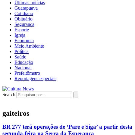
Últimas notícias
Guarapuava
Cotidiano
Obituário
Segurança
Esporte
Igreja
Economia
Meio Ambiente
Política
Saúde
Educação
Nacional
Prefeitômetro
Reportagens especiais
Search
gaiteiros
BR 277 terá operações de ‘Pare e Siga’ a partir desta
segunda-feira na Serra da Esperança