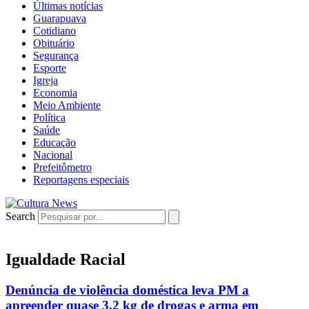
Últimas notícias
Guarapuava
Cotidiano
Obituário
Segurança
Esporte
Igreja
Economia
Meio Ambiente
Política
Saúde
Educação
Nacional
Prefeitômetro
Reportagens especiais
Search
Igualdade Racial
Denúncia de violência doméstica leva PM a
apreender quase 3,2 kg de drogas e arma em