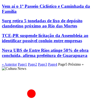
Vem aí o 1º Passeio Ciclístico e Caminhada da
Família
Surg retira 5 toneladas de lixo de depósito
clandestino próximo ao Rio das Mortes
TCE-PR suspende licitação da Assembleia ao
identificar possível conluio entre empresas
Nova UBS de Entre Rios atinge 50% de obra
concluída, afirma prefeitura de Guarapuava
« Anterior
Page
1
Page
2
Page
3
Page
4
Page
5
Próximo »