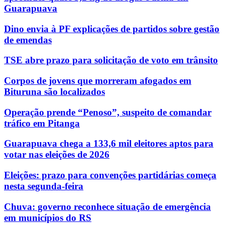
Guarapuava
Dino envia à PF explicações de partidos sobre gestão
de emendas
TSE abre prazo para solicitação de voto em trânsito
Corpos de jovens que morreram afogados em
Bituruna são localizados
Operação prende “Penoso”, suspeito de comandar
tráfico em Pitanga
Guarapuava chega a 133,6 mil eleitores aptos para
votar nas eleições de 2026
Eleições: prazo para convenções partidárias começa
nesta segunda-feira
Chuva: governo reconhece situação de emergência
em municípios do RS