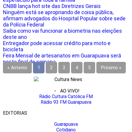
CNBB lança hot site das Diretrizes Gerais
Ninguém está se apropriando de coisa pública,
afirmam advogados do Hospital Popular sobre sede
da Polícia Federal
Saiba como vai funcionar a biometria nas eleições
deste ano
Entregador pode acessar crédito para moto e
bicicleta
Feira Mensal de artesanatos em Guarapuava será
neste final de semana
« Anterior
1
2
3
4
5
Próximo »
AO VIVO!
Rádio Cultura Católica FM
Rádio 93 FM Guarapuava
EDITORIAS
Guarapuava
Cotidiano