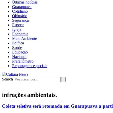
Últimas notícias
Guarapuava
Cotidiano
Obituário
Segurança
Esporte
Igreja
Economia
Meio Ambiente
Política
Saúde
Educação
Nacional
Prefeitômetro
Reportagens especiais
Search
infrações ambientais.
Coleta seletiva será retomada em Guarapuava a parti