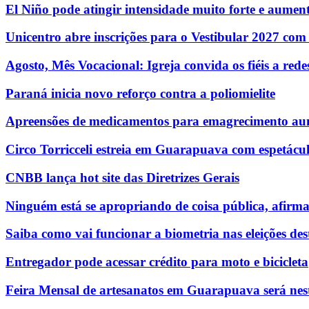
El Niño pode atingir intensidade muito forte e aumenta
Unicentro abre inscrições para o Vestibular 2027 com
Agosto, Mês Vocacional: Igreja convida os fiéis a re
Paraná inicia novo reforço contra a poliomielite
Apreensões de medicamentos para emagrecimento au
Circo Torricceli estreia em Guarapuava com espetácul
CNBB lança hot site das Diretrizes Gerais
Ninguém está se apropriando de coisa pública, afirm
Saiba como vai funcionar a biometria nas eleições des
Entregador pode acessar crédito para moto e bicicleta
Feira Mensal de artesanatos em Guarapuava será nest