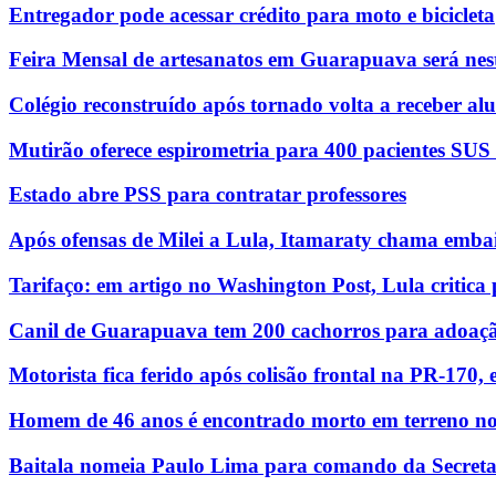
Entregador pode acessar crédito para moto e bicicleta
Feira Mensal de artesanatos em Guarapuava será nest
Colégio reconstruído após tornado volta a receber a
Mutirão oferece espirometria para 400 pacientes SU
Estado abre PSS para contratar professores
Após ofensas de Milei a Lula, Itamaraty chama emba
Tarifaço: em artigo no Washington Post, Lula critic
Canil de Guarapuava tem 200 cachorros para adoaç
Motorista fica ferido após colisão frontal na PR-170,
Homem de 46 anos é encontrado morto em terreno n
Baitala nomeia Paulo Lima para comando da Secret