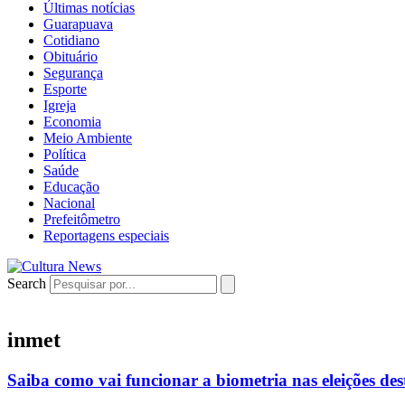
Últimas notícias
Guarapuava
Cotidiano
Obituário
Segurança
Esporte
Igreja
Economia
Meio Ambiente
Política
Saúde
Educação
Nacional
Prefeitômetro
Reportagens especiais
Search
inmet
Saiba como vai funcionar a biometria nas eleições des