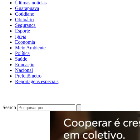
Últimas notícias
Guarapuava
Cotidiano
Obituário
Segurança
Esporte
Igreja
Economia
Meio Ambiente
Política
Saúde
Educação
Nacional
Prefeitômetro
Reportagens especiais
Search