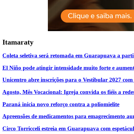
Itamaraty
Coleta seletiva será retomada em Guarapuava a parti
El Niño pode atingir intensidade muito forte e aumenta
Unicentro abre inscrições para o Vestibular 2027 com
Agosto, Mês Vocacional: Igreja convida os fiéis a re
Paraná inicia novo reforço contra a poliomielite
Apreensões de medicamentos para emagrecimento au
Circo Torricceli estreia em Guarapuava com espetácul