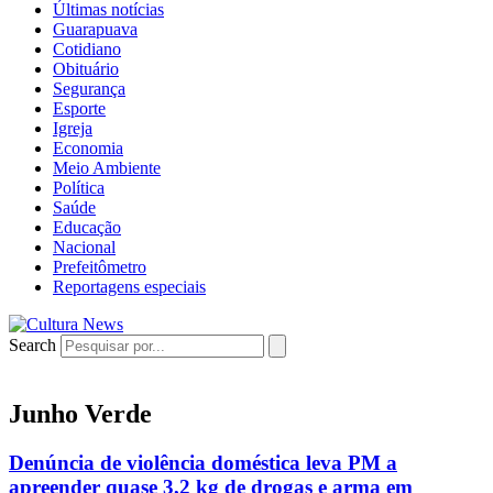
Últimas notícias
Guarapuava
Cotidiano
Obituário
Segurança
Esporte
Igreja
Economia
Meio Ambiente
Política
Saúde
Educação
Nacional
Prefeitômetro
Reportagens especiais
Search
Junho Verde
Denúncia de violência doméstica leva PM a
apreender quase 3,2 kg de drogas e arma em