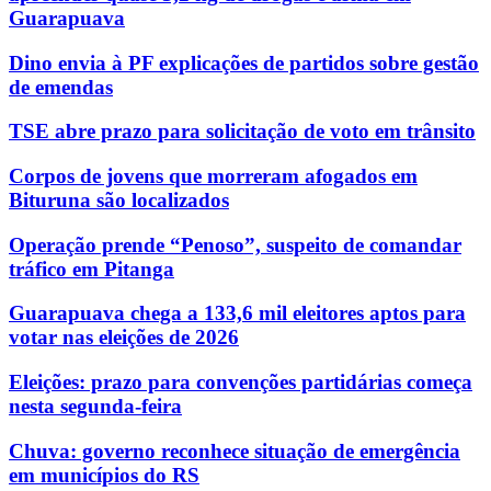
Guarapuava
Dino envia à PF explicações de partidos sobre gestão
de emendas
TSE abre prazo para solicitação de voto em trânsito
Corpos de jovens que morreram afogados em
Bituruna são localizados
Operação prende “Penoso”, suspeito de comandar
tráfico em Pitanga
Guarapuava chega a 133,6 mil eleitores aptos para
votar nas eleições de 2026
Eleições: prazo para convenções partidárias começa
nesta segunda-feira
Chuva: governo reconhece situação de emergência
em municípios do RS