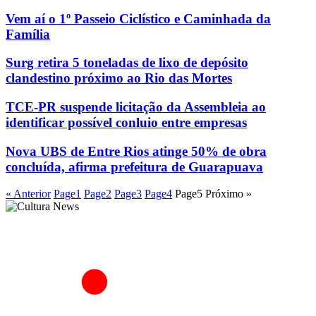
Vem aí o 1º Passeio Ciclístico e Caminhada da
Família
Surg retira 5 toneladas de lixo de depósito
clandestino próximo ao Rio das Mortes
TCE-PR suspende licitação da Assembleia ao
identificar possível conluio entre empresas
Nova UBS de Entre Rios atinge 50% de obra
concluída, afirma prefeitura de Guarapuava
« Anterior
Page
1
Page
2
Page
3
Page
4
Page
5
Próximo »