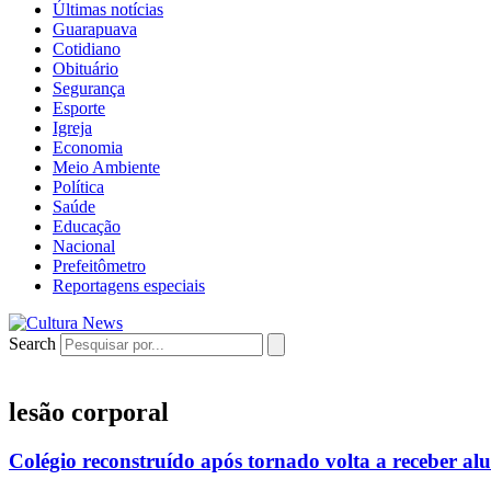
Últimas notícias
Guarapuava
Cotidiano
Obituário
Segurança
Esporte
Igreja
Economia
Meio Ambiente
Política
Saúde
Educação
Nacional
Prefeitômetro
Reportagens especiais
Search
lesão corporal
Colégio reconstruído após tornado volta a receber a