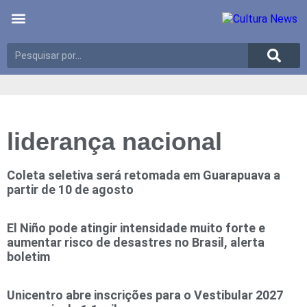
Últimas notícias
Meio Ambiente
Reportagens especiais
liderança nacional
Coleta seletiva será retomada em Guarapuava a
partir de 10 de agosto
El Niño pode atingir intensidade muito forte e
aumentar risco de desastres no Brasil, alerta
boletim
Unicentro abre inscrições para o Vestibular 2027