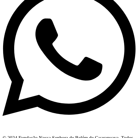
© 2024 Fundação Nossa Senhora de Belém de Guarapuava. Todos