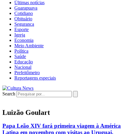
Últimas notícias
Guarapuava
Cotidiano
Obituário
Segurança
Esporte
Igreja
Economia
Meio Ambiente
Política
Saúde
Educação
Nacional
Prefeitômetro
Reportagens especiais
Search
Luizão Goulart
Papa Leão XIV fará primeira viagem à América
Latina em novembro com visitas ao Uruguai,