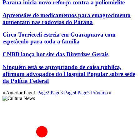
Paraná inicia novo reforço contra a poliomielite
Apreensões de medicamentos para emagrecimento
aumentam nas rodovias do Paraná
Circo Torricceli estreia em Guarapuava com
espetáculo para toda a família
CNBB lança hot site das Diretrizes Gerais
Ninguém está se apropriando de coisa pública,
afirmam advogados do Hospital Popular sobre sede
da Polícia Federal
« Anterior
Page
1
Page
2
Page
3
Page
4
Page
5
Próximo »