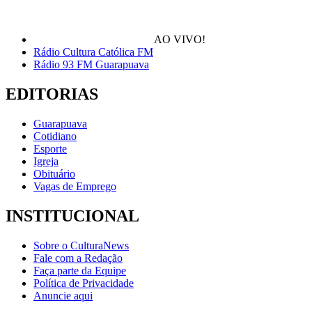
AO VIVO!
Rádio Cultura Católica FM
Rádio 93 FM Guarapuava
EDITORIAS
Guarapuava
Cotidiano
Esporte
Igreja
Obituário
Vagas de Emprego
INSTITUCIONAL
Sobre o CulturaNews
Fale com a Redação
Faça parte da Equipe
Política de Privacidade
Anuncie aqui