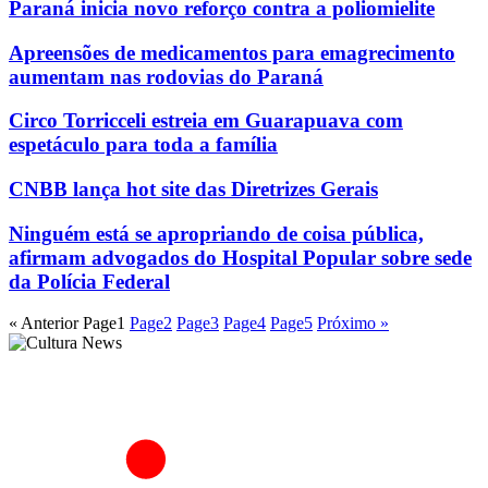
Paraná inicia novo reforço contra a poliomielite
Apreensões de medicamentos para emagrecimento
aumentam nas rodovias do Paraná
Circo Torricceli estreia em Guarapuava com
espetáculo para toda a família
CNBB lança hot site das Diretrizes Gerais
Ninguém está se apropriando de coisa pública,
afirmam advogados do Hospital Popular sobre sede
da Polícia Federal
« Anterior
Page
1
Page
2
Page
3
Page
4
Page
5
Próximo »