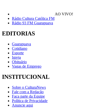
AO VIVO!
Rádio Cultura Católica FM
Rádio 93 FM Guarapuava
EDITORIAS
Guarapuava
Cotidiano
Esporte
Igreja
Obituário
Vagas de Emprego
INSTITUCIONAL
Sobre o CulturaNews
Fale com a Redação
Faça parte da Equipe
Política de Privacidade
Anuncie aqui