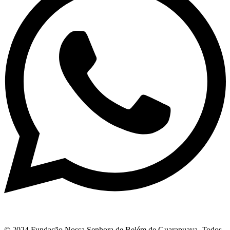
© 2024 Fundação Nossa Senhora de Belém de Guarapuava. Todos