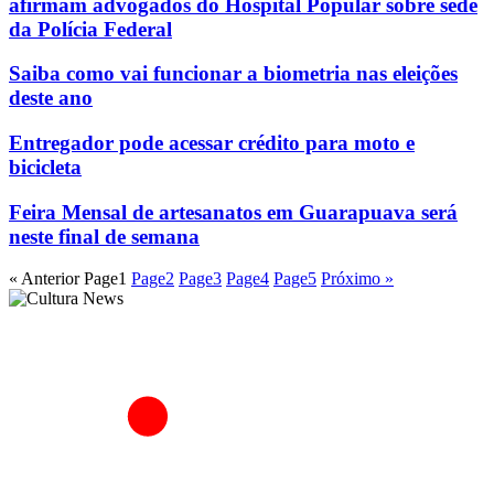
afirmam advogados do Hospital Popular sobre sede
da Polícia Federal
Saiba como vai funcionar a biometria nas eleições
deste ano
Entregador pode acessar crédito para moto e
bicicleta
Feira Mensal de artesanatos em Guarapuava será
neste final de semana
« Anterior
Page
1
Page
2
Page
3
Page
4
Page
5
Próximo »