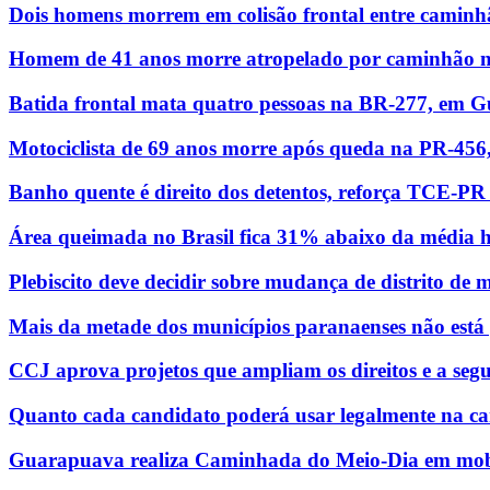
Dois homens morrem em colisão frontal entre camin
Homem de 41 anos morre atropelado por caminhão
Batida frontal mata quatro pessoas na BR-277, em G
Motociclista de 69 anos morre após queda na PR-456
Banho quente é direito dos detentos, reforça TCE-P
Área queimada no Brasil fica 31% abaixo da média h
Plebiscito deve decidir sobre mudança de distrito de
Mais da metade dos municípios paranaenses não está
CCJ aprova projetos que ampliam os direitos e a seg
Quanto cada candidato poderá usar legalmente na 
Guarapuava realiza Caminhada do Meio-Dia em mobil