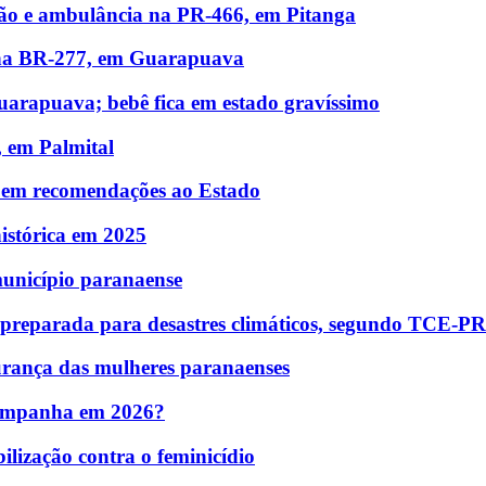
hão e ambulância na PR-466, em Pitanga
 na BR-277, em Guarapuava
uarapuava; bebê fica em estado gravíssimo
, em Palmital
R em recomendações ao Estado
istórica em 2025
 município paranaense
 preparada para desastres climáticos, segundo TCE-PR
urança das mulheres paranaenses
campanha em 2026?
ização contra o feminicídio