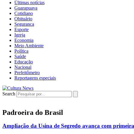
Últimas notícias
Guarapuava
Cotidiano
Obituário
Segurança
Esporte
Igreja
Economia
Meio Ambiente
Política
Saúde
Educação
Nacional
Prefeitômetro
Reportagens especiais
Search
Padroeira do Brasil
Ampliação da Usina de Segredo avança com primeira