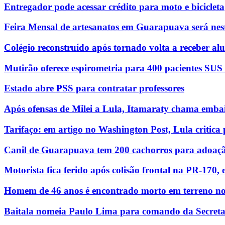
Entregador pode acessar crédito para moto e bicicleta
Feira Mensal de artesanatos em Guarapuava será nest
Colégio reconstruído após tornado volta a receber a
Mutirão oferece espirometria para 400 pacientes SU
Estado abre PSS para contratar professores
Após ofensas de Milei a Lula, Itamaraty chama emba
Tarifaço: em artigo no Washington Post, Lula critic
Canil de Guarapuava tem 200 cachorros para adoaç
Motorista fica ferido após colisão frontal na PR-170,
Homem de 46 anos é encontrado morto em terreno n
Baitala nomeia Paulo Lima para comando da Secret