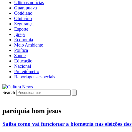
Últimas notícias
Guarapuava
Cotidiano
Obituário
Segurança
Esporte
Igreja
Economia
Meio Ambiente
Política
Saúde
Educação
Nacional
Prefeitômetro
Reportagens especiais
Search
paróquia bom jesus
Saiba como vai funcionar a biometria nas eleições des