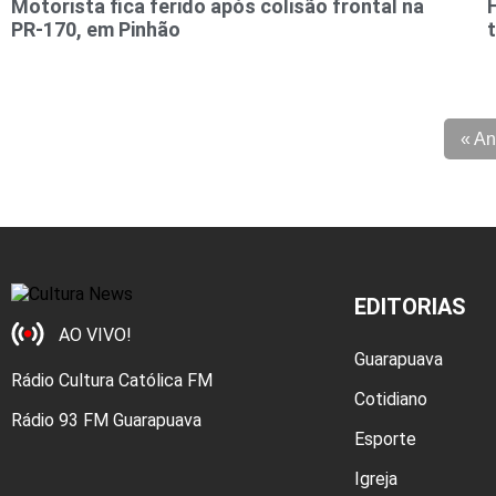
Motorista fica ferido após colisão frontal na
PR-170, em Pinhão
« An
EDITORIAS
AO VIVO!
Guarapuava
Rádio Cultura Católica FM
Cotidiano
Rádio 93 FM Guarapuava
Esporte
Igreja