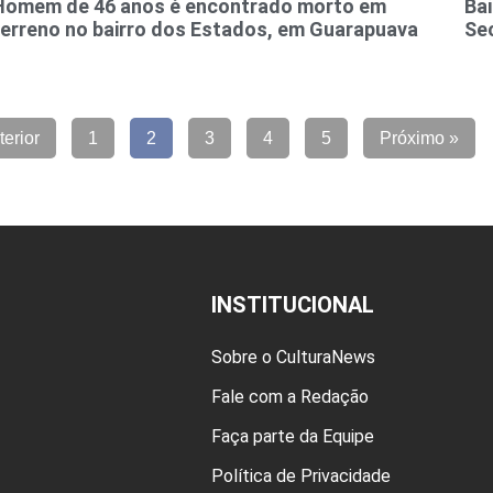
Homem de 46 anos é encontrado morto em
Ba
terreno no bairro dos Estados, em Guarapuava
Se
terior
1
2
3
4
5
Próximo »
INSTITUCIONAL
Sobre o CulturaNews
Fale com a Redação
Faça parte da Equipe
Política de Privacidade