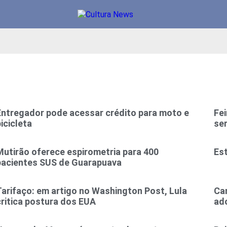
Entregador pode acessar crédito para moto e
Fe
icicleta
ser
Mutirão oferece espirometria para 400
Es
pacientes SUS de Guarapuava
Tarifaço: em artigo no Washington Post, Lula
Ca
critica postura dos EUA
ad