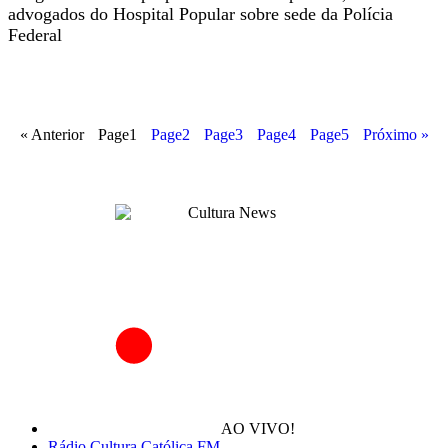
advogados do Hospital Popular sobre sede da Polícia
Federal
« Anterior
Page
1
Page
2
Page
3
Page
4
Page
5
Próximo »
AO VIVO!
Rádio Cultura Católica FM