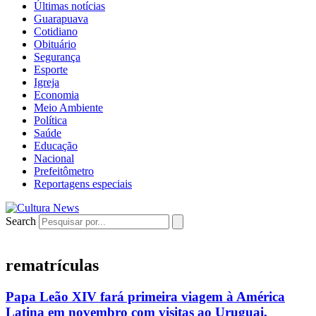
Últimas notícias
Guarapuava
Cotidiano
Obituário
Segurança
Esporte
Igreja
Economia
Meio Ambiente
Política
Saúde
Educação
Nacional
Prefeitômetro
Reportagens especiais
Search
rematrículas
Papa Leão XIV fará primeira viagem à América
Latina em novembro com visitas ao Uruguai,