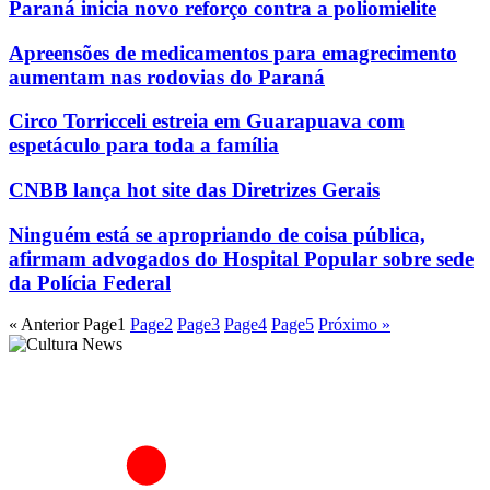
Paraná inicia novo reforço contra a poliomielite
Apreensões de medicamentos para emagrecimento
aumentam nas rodovias do Paraná
Circo Torricceli estreia em Guarapuava com
espetáculo para toda a família
CNBB lança hot site das Diretrizes Gerais
Ninguém está se apropriando de coisa pública,
afirmam advogados do Hospital Popular sobre sede
da Polícia Federal
« Anterior
Page
1
Page
2
Page
3
Page
4
Page
5
Próximo »