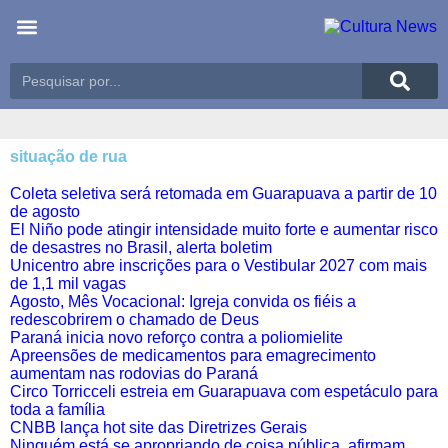
situação de rua
Coleta seletiva será retomada em Guarapuava a partir de 10
de agosto
El Niño pode atingir intensidade muito forte e aumentar risco
de desastres no Brasil, alerta boletim
Unicentro abre inscrições para o Vestibular 2027 com mais
de 1,1 mil vagas
Agosto, Mês Vocacional: Igreja convida os fiéis a
redescobrirem o chamado de Deus
Paraná inicia novo reforço contra a poliomielite
Apreensões de medicamentos para emagrecimento
aumentam nas rodovias do Paraná
Circo Torricceli estreia em Guarapuava com espetáculo para
toda a família
CNBB lança hot site das Diretrizes Gerais
Ninguém está se apropriando de coisa pública, afirmam