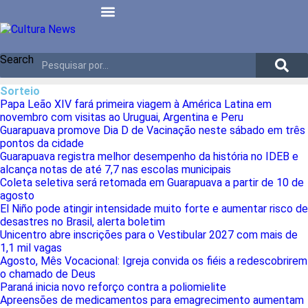
Search
Sorteio
Papa Leão XIV fará primeira viagem à América Latina em
novembro com visitas ao Uruguai, Argentina e Peru
Guarapuava promove Dia D de Vacinação neste sábado em três
pontos da cidade
Guarapuava registra melhor desempenho da história no IDEB e
alcança notas de até 7,7 nas escolas municipais
Coleta seletiva será retomada em Guarapuava a partir de 10 de
agosto
El Niño pode atingir intensidade muito forte e aumentar risco de
desastres no Brasil, alerta boletim
Unicentro abre inscrições para o Vestibular 2027 com mais de
1,1 mil vagas
Agosto, Mês Vocacional: Igreja convida os fiéis a redescobrirem
o chamado de Deus
Paraná inicia novo reforço contra a poliomielite
Apreensões de medicamentos para emagrecimento aumentam