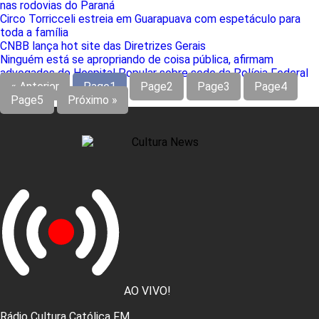
nas rodovias do Paraná
Circo Torricceli estreia em Guarapuava com espetáculo para
toda a família
CNBB lança hot site das Diretrizes Gerais
Ninguém está se apropriando de coisa pública, afirmam
advogados do Hospital Popular sobre sede da Polícia Federal
« Anterior
Page
1
Page
2
Page
3
Page
4
Page
5
Próximo »
AO VIVO!
Rádio Cultura Católica FM