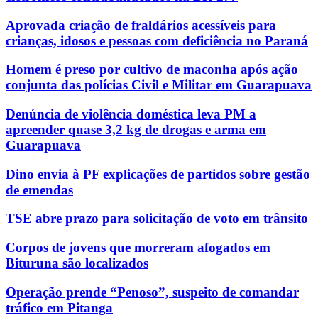
Aprovada criação de fraldários acessíveis para
crianças, idosos e pessoas com deficiência no Paraná
Homem é preso por cultivo de maconha após ação
conjunta das polícias Civil e Militar em Guarapuava
Denúncia de violência doméstica leva PM a
apreender quase 3,2 kg de drogas e arma em
Guarapuava
Dino envia à PF explicações de partidos sobre gestão
de emendas
TSE abre prazo para solicitação de voto em trânsito
Corpos de jovens que morreram afogados em
Bituruna são localizados
Operação prende “Penoso”, suspeito de comandar
tráfico em Pitanga