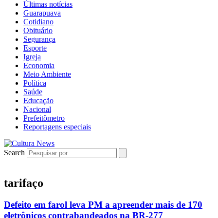
Últimas notícias
Guarapuava
Cotidiano
Obituário
Segurança
Esporte
Igreja
Economia
Meio Ambiente
Política
Saúde
Educação
Nacional
Prefeitômetro
Reportagens especiais
Search
tarifaço
Defeito em farol leva PM a apreender mais de 170
eletrônicos contrabandeados na BR-277