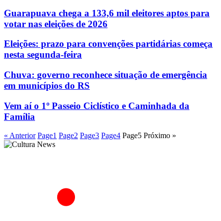
Guarapuava chega a 133,6 mil eleitores aptos para
votar nas eleições de 2026
Eleições: prazo para convenções partidárias começa
nesta segunda-feira
Chuva: governo reconhece situação de emergência
em municípios do RS
Vem aí o 1º Passeio Ciclístico e Caminhada da
Família
« Anterior
Page
1
Page
2
Page
3
Page
4
Page
5
Próximo »