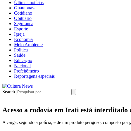
Últimas notícias
Guarapuava
Cotidiano
Obituário
Segurança
Esporte
Igreja
Economia
Meio Ambiente
Política
Saúde
Educação
Nacional
Prefeitômetro
Reportagens especiais
Search
Acesso a rodovia em Irati está interdita
A carga, segundo a polícia, é de um produto perigoso, composto por 