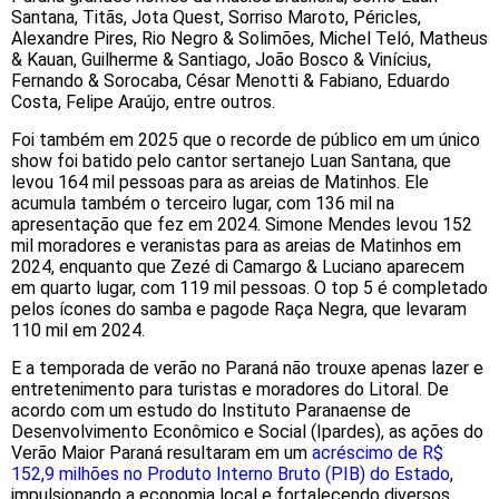
Santana, Titãs, Jota Quest, Sorriso Maroto, Péricles,
Alexandre Pires, Rio Negro & Solimões, Michel Teló, Matheus
& Kauan, Guilherme & Santiago, João Bosco & Vinícius,
Fernando & Sorocaba, César Menotti & Fabiano, Eduardo
Costa, Felipe Araújo, entre outros.
Foi também em 2025 que o recorde de público em um único
show foi batido pelo cantor sertanejo Luan Santana, que
levou 164 mil pessoas para as areias de Matinhos. Ele
acumula também o terceiro lugar, com 136 mil na
apresentação que fez em 2024. Simone Mendes levou 152
mil moradores e veranistas para as areias de Matinhos em
2024, enquanto que Zezé di Camargo & Luciano aparecem
em quarto lugar, com 119 mil pessoas. O top 5 é completado
pelos ícones do samba e pagode Raça Negra, que levaram
110 mil em 2024.
E a temporada de verão no Paraná não trouxe apenas lazer e
entretenimento para turistas e moradores do Litoral. De
acordo com um estudo do Instituto Paranaense de
Desenvolvimento Econômico e Social (Ipardes), as ações do
Verão Maior Paraná resultaram em um
acréscimo de R$
152,9 milhões no Produto Interno Bruto (PIB) do Estado
,
impulsionando a economia local e fortalecendo diversos