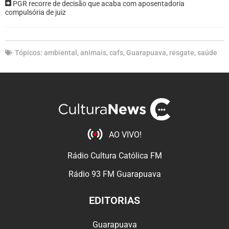
PGR recorre de decisão que acaba com aposentadoria
compulsória de juiz
Tópicos:
ambiental
,
animais
,
cafs
,
Guarapuava
,
resgate
,
saúde
AO VIVO!
Rádio Cultura Católica FM
Rádio 93 FM Guarapuava
EDITORIAS
Guarapuava