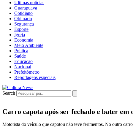
Últimas notícias
Guarapuava
Cotidiano
Obituário
Segurança
Esporte
Igreja
Economia
Meio Ambiente
Política
Saúde
Educação
Nacional
Prefeitômetro
Reportagens especiais
Search
Carro capota após ser fechado e bater em o
Motorista do veículo que capotou não teve ferimentos. No outro carr