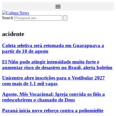
Search
acidente
Coleta seletiva será retomada em Guarapuava a
partir de 10 de agosto
El Niño pode atingir intensidade muito forte e
aumentar risco de desastres no Brasil, alerta boletim
Unicentro abre inscrições para o Vestibular 2027
com mais de 1,1 mil vagas
Agosto, Mês Vocacional: Igreja convida os fiéis a
redescobrirem o chamado de Deus
Paraná inicia novo reforço contra a poliomielite