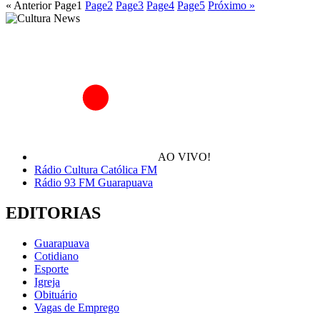
« Anterior
Page
1
Page
2
Page
3
Page
4
Page
5
Próximo »
AO VIVO!
Rádio Cultura Católica FM
Rádio 93 FM Guarapuava
EDITORIAS
Guarapuava
Cotidiano
Esporte
Igreja
Obituário
Vagas de Emprego